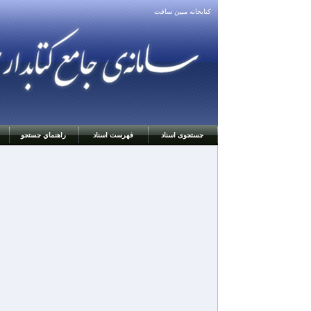
كتابخانه مبين سافت
جستجوی اسناد
فهرست اسناد
راهنماي جستجو