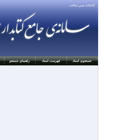
كتابخانه مبين سافت
جستجوی اسناد
فهرست اسناد
راهنماي جستجو