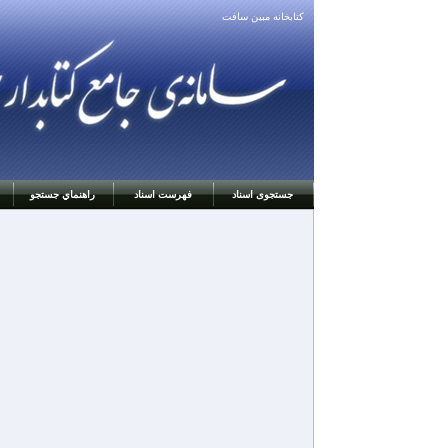
كتابخانه مبين سافت
جستجوی اسناد
فهرست اسناد
راهنماي جستجو